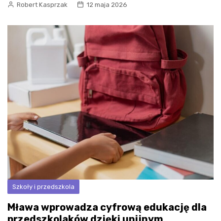
Robert Kasprzak
12 maja 2026
Szkoły i przedszkola
Mława wprowadza cyfrową edukację dla
przedszkolaków dzięki unijnym