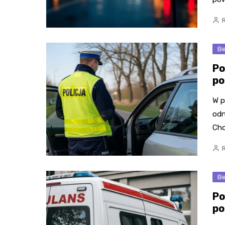
Be
Po
po
W p
odn
Cho
Be
Po
po