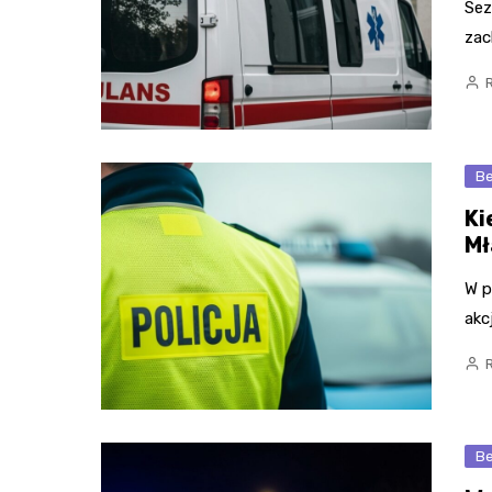
Sez
zac
Be
Ki
Mł
W p
akc
Be