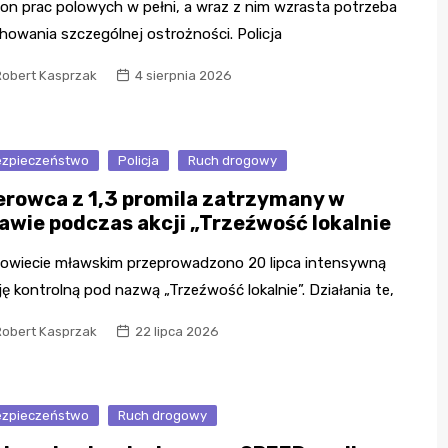
on prac polowych w pełni, a wraz z nim wzrasta potrzeba
howania szczególnej ostrożności. Policja
Robert Kasprzak
4 sierpnia 2026
zpieczeństwo
Policja
Ruch drogowy
erowca z 1,3 promila zatrzymany w
awie podczas akcji „Trzeźwość lokalnie
owiecie mławskim przeprowadzono 20 lipca intensywną
ję kontrolną pod nazwą „Trzeźwość lokalnie”. Działania te,
Robert Kasprzak
22 lipca 2026
zpieczeństwo
Ruch drogowy