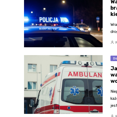
Wa
br
ki
Wra
dro
Be
Ja
wa
wo
Nie
każ
jes