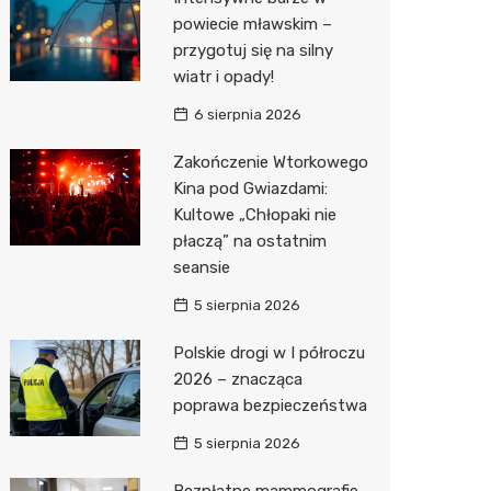
Pozostałe
Sport i rozrywka
Restaur
Dermat
Myjnia 
Bibliote
Kręgieln
powiecie mławskim –
przygotuj się na silny
Zwierzęta
Okulista
Pomoc 
Przedsz
Kino
Sklep z
wiatr i opady!
Sklepy specjalistyczne
Ortope
Stacja 
Siłownia
Wetery
Jubiler
6 sierpnia 2026
Sieci handlowe
Fizjoter
Akumul
Optyk
Dino
Zakończenie Wtorkowego
Kina pod Gwiazdami:
Usługi
Psychot
Stacja p
Sklep w
Kauflan
Drukarn
Kultowe „Chłopaki nie
Sklep m
Mechan
Księgar
Żabka
Lombar
płaczą” na ostatnim
seansie
Przycho
Sklep r
Bricoma
Geodet
5 sierpnia 2026
Kwiaciar
Empik
Meble n
Polskie drogi w I półroczu
Hebe
Taxi
2026 – znacząca
poprawa bezpieczeństwa
JYSK
Fotogra
5 sierpnia 2026
Pepco
Bezpłatne mammografie