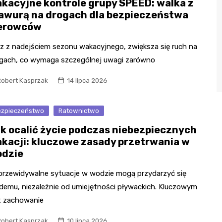
kacyjne kontrole grupy SPEED: walka z
awurą na drogach dla bezpieczeństwa
erowców
z z nadejściem sezonu wakacyjnego, zwiększa się ruch na
gach, co wymaga szczególnej uwagi zarówno
Robert Kasprzak
14 lipca 2026
zpieczeństwo
Ratownictwo
k ocalić życie podczas niebezpiecznych
kacji: kluczowe zasady przetrwania w
dzie
przewidywalne sytuacje w wodzie mogą przydarzyć się
demu, niezależnie od umiejętności pływackich. Kluczowym
t zachowanie
Robert Kasprzak
10 lipca 2026