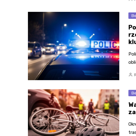
Be
Po
rz
kl
Pol
obl
Be
Wa
za
Okr
tra