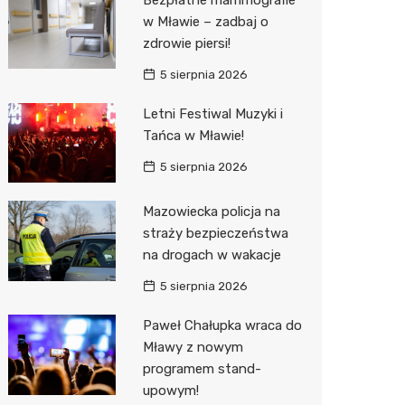
Sinsey
w Mławie – zadbaj o
zdrowie piersi!
Lidl
5 sierpnia 2026
Letni Festiwal Muzyki i
Tańca w Mławie!
5 sierpnia 2026
Mazowiecka policja na
straży bezpieczeństwa
na drogach w wakacje
5 sierpnia 2026
Paweł Chałupka wraca do
Mławy z nowym
programem stand-
upowym!