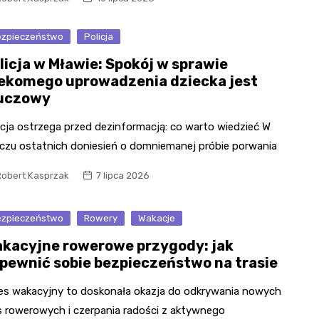
zpieczeństwo
Policja
licja w Mławie: Spokój w sprawie
ekomego uprowadzenia dziecka jest
uczowy
icja ostrzega przed dezinformacją: co warto wiedzieć W
iczu ostatnich doniesień o domniemanej próbie porwania
Robert Kasprzak
7 lipca 2026
zpieczeństwo
Rowery
Wakacje
kacyjne rowerowe przygody: jak
pewnić sobie bezpieczeństwo na trasie
es wakacyjny to doskonała okazja do odkrywania nowych
s rowerowych i czerpania radości z aktywnego