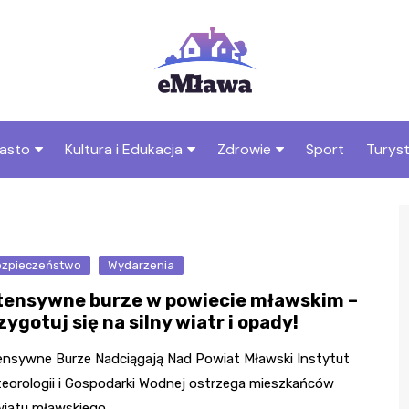
asto
Kultura i Edukacja
Zdrowie
Sport
Turys
ska
nwestycje
Koncerty i festiwale
Szpitale i medycyna
Atrak
Mławi
amorząd i polityka
Teatr i sztuka
Profilaktyka i zdrowie
okalna
Atrak
zpieczeństwo
Biblioteka i literatura
Wydarzenia
Mławi
rodowisko i ekologia
tensywne burze w powiecie mławskim –
Szkoły i przedszkola
zygotuj się na silny wiatr i opady!
nstytucje
Uczelnie i nauka
ensywne Burze Nadciągają Nad Powiat Mławski Instytut
eorologii i Gospodarki Wodnej ostrzega mieszkańców
iatu mławskiego