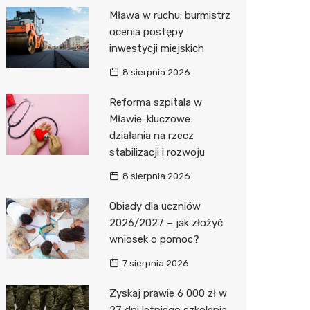
Pozostałe
Sport i rozrywka
Restaur
Dermat
Myjnia 
Bibliote
Kręgieln
Mława w ruchu: burmistrz
ocenia postępy
Zwierzęta
Okulista
Pomoc 
Przedsz
Kino
Sklep z
inwestycji miejskich
Sklepy specjalistyczne
Ortope
Stacja 
Siłownia
Wetery
Jubiler
8 sierpnia 2026
Sieci handlowe
Fizjoter
Akumul
Optyk
Dino
Reforma szpitala w
Mławie: kluczowe
Usługi
Psychot
Stacja p
Sklep w
Kauflan
Drukarn
działania na rzecz
Sklep m
Mechan
Księgar
Żabka
Lombar
stabilizacji i rozwoju
Przycho
Sklep r
Bricoma
Geodet
8 sierpnia 2026
Kwiaciar
Empik
Meble n
Obiady dla uczniów
2026/2027 – jak złożyć
Hebe
Taxi
wniosek o pomoc?
JYSK
Fotogra
7 sierpnia 2026
Pepco
Zyskaj prawie 6 000 zł w
27 dni letniego szkolenia