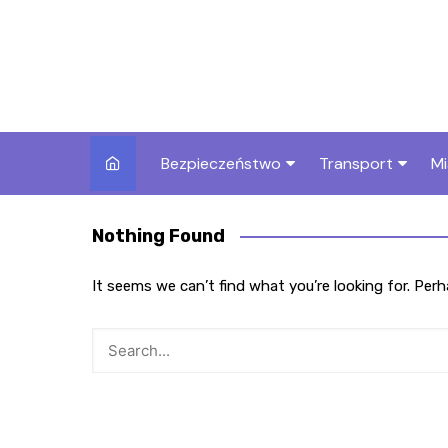
Skip
to
content
Bezpieczeństwo
Transport
Mi
Kronika policyjna
Komunikacja miej
I
Nothing Found
Wypadki i zdarzenia
Drogi i remonty
S
l
It seems we can’t find what you’re looking for. Per
Prewencja i edukacja
policyjna
Ś
I