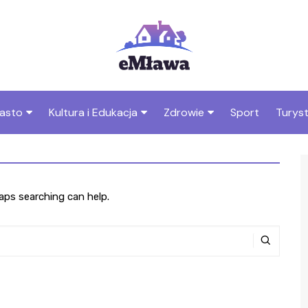
asto
Kultura i Edukacja
Zdrowie
Sport
Turys
ska
nwestycje
Koncerty i festiwale
Szpitale i medycyna
Atrak
Mławi
amorząd i polityka
Teatr i sztuka
Profilaktyka i zdrowie
okalna
Atrak
haps searching can help.
Biblioteka i literatura
Mławi
rodowisko i ekologia
Szkoły i przedszkola
nstytucje
Uczelnie i nauka