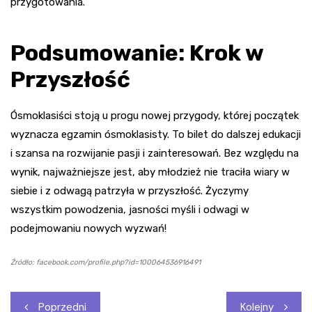
przygotowania.
Podsumowanie: Krok w
Przyszłość
Ósmoklasiści stoją u progu nowej przygody, której początek
wyznacza egzamin ósmoklasisty. To bilet do dalszej edukacji
i szansa na rozwijanie pasji i zainteresowań. Bez względu na
wynik, najważniejsze jest, aby młodzież nie traciła wiary w
siebie i z odwagą patrzyła w przyszłość. Życzymy
wszystkim powodzenia, jasności myśli i odwagi w
podejmowaniu nowych wyzwań!
Źródło: facebook.com/profile.php?id=100064536916491
Nawigacja
Poprzedni
Kolejny