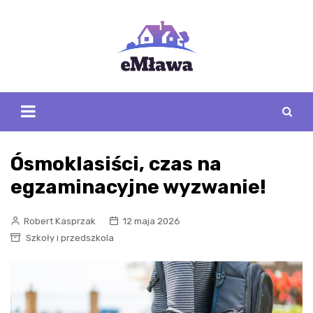
Skip
to
content
Ósmoklasiści, czas na
egzaminacyjne wyzwanie!
Robert Kasprzak
12 maja 2026
Szkoły i przedszkola