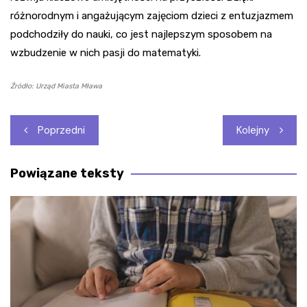
różnorodnym i angażującym zajęciom dzieci z entuzjazmem
podchodziły do nauki, co jest najlepszym sposobem na
wzbudzenie w nich pasji do matematyki.
Źródło: Urząd Miasta Mława
Nawigacja
Poprzedni
Kolejny
wpisu
Powiązane teksty