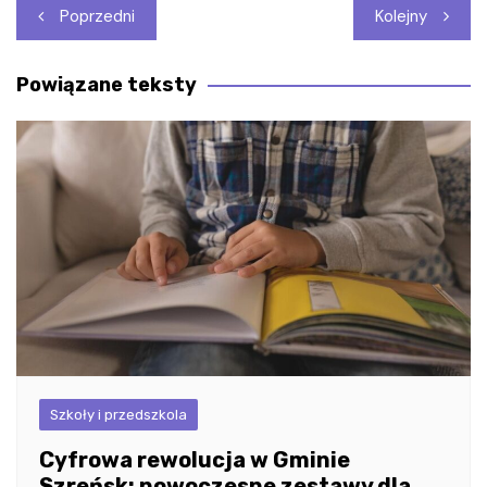
Nawigacja
Poprzedni
Kolejny
wpisu
Powiązane teksty
Szkoły i przedszkola
Cyfrowa rewolucja w Gminie
Szreńsk: nowoczesne zestawy dla