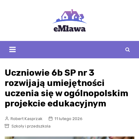
Skip
to
content
Uczniowie 6b SP nr 3
rozwijają umiejętności
uczenia się w ogólnopolskim
projekcie edukacyjnym
Robert Kasprzak
11 lutego 2026
Szkoły i przedszkola