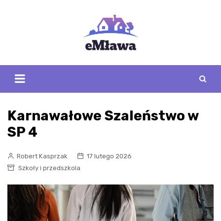
Skip
to
content
Karnawałowe Szaleństwo w
SP 4
Robert Kasprzak
17 lutego 2026
Szkoły i przedszkola