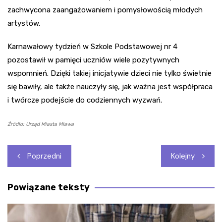
zachwycona zaangażowaniem i pomysłowością młodych
artystów.
Karnawałowy tydzień w Szkole Podstawowej nr 4
pozostawił w pamięci uczniów wiele pozytywnych
wspomnień. Dzięki takiej inicjatywie dzieci nie tylko świetnie
się bawiły, ale także nauczyły się, jak ważna jest współpraca
i twórcze podejście do codziennych wyzwań.
Źródło: Urząd Miasta Mława
Nawigacja
Poprzedni
Kolejny
wpisu
Powiązane teksty