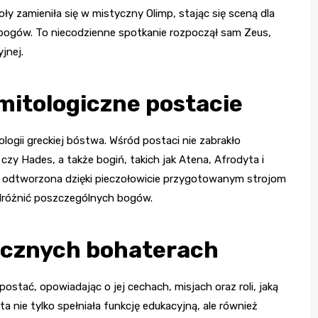
ły zamieniła się w mistyczny Olimp, stając się sceną dla
ch bogów. To niecodzienne spotkanie rozpoczął sam Zeus,
jnej.
mitologiczne postacie
tologii greckiej bóstwa. Wśród postaci nie zabrakło
czy Hades, a także bogiń, takich jak Atena, Afrodyta i
ie odtworzona dzięki pieczołowicie przygotowanym strojom
dróżnić poszczególnych bogów.
gicznych bohaterach
stać, opowiadając o jej cechach, misjach oraz roli, jaką
a nie tylko spełniała funkcję edukacyjną, ale również