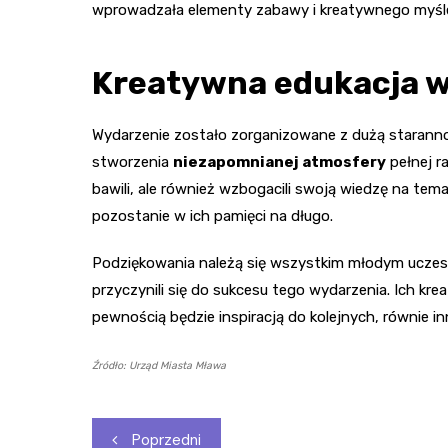
wprowadzała elementy zabawy i kreatywnego myśl
Kreatywna edukacja w
Wydarzenie zostało zorganizowane z dużą starannośc
stworzenia
niezapomnianej atmosfery
pełnej r
bawili, ale również wzbogacili swoją wiedzę na temat
pozostanie w ich pamięci na długo.
Podziękowania należą się wszystkim młodym uczest
przyczynili się do sukcesu tego wydarzenia. Ich kr
pewnością będzie inspiracją do kolejnych, równie 
Źródło: Urząd Miasta Mława
Nawigacja
Poprzedni