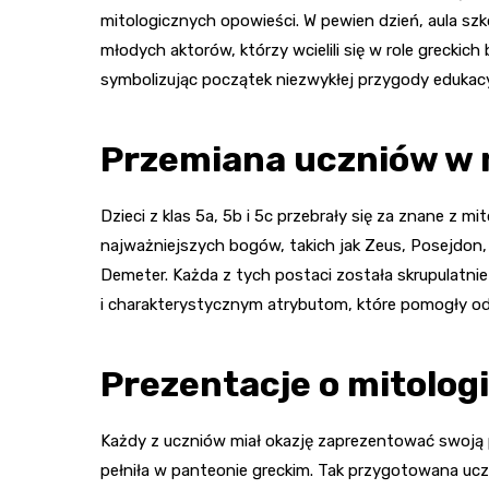
mitologicznych opowieści. W pewien dzień, aula szko
młodych aktorów, którzy wcielili się w role grecki
symbolizując początek niezwykłej przygody edukacy
Przemiana uczniów w 
Dzieci z klas 5a, 5b i 5c przebrały się za znane z mi
najważniejszych bogów, takich jak Zeus, Posejdon, 
Demeter. Każda z tych postaci została skrupulatn
i charakterystycznym atrybutom, które pomogły o
Prezentacje o mitolo
Każdy z uczniów miał okazję zaprezentować swoją po
pełniła w panteonie greckim. Tak przygotowana uczt