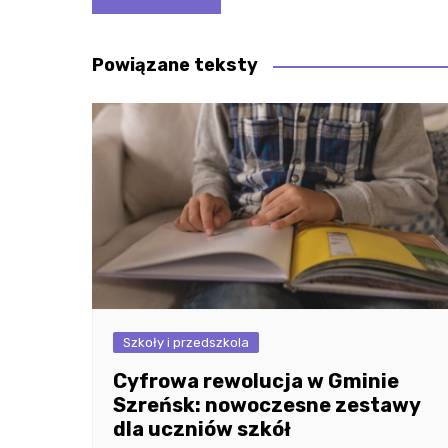
wpisu
Powiązane teksty
Szkoły i przedszkola
Cyfrowa rewolucja w Gminie
Szreńsk: nowoczesne zestawy
dla uczniów szkół