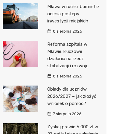
Pozostałe
Sport i rozrywka
Restaur
Dermat
Myjnia 
Bibliote
Kręgieln
Mława w ruchu: burmistrz
ocenia postępy
Zwierzęta
Okulista
Pomoc 
Przedsz
Kino
Sklep z
inwestycji miejskich
Sklepy specjalistyczne
Ortope
Stacja 
Siłownia
Wetery
Jubiler
8 sierpnia 2026
Sieci handlowe
Fizjoter
Akumul
Optyk
Dino
Reforma szpitala w
Mławie: kluczowe
Usługi
Psychot
Stacja p
Sklep w
Kauflan
Drukarn
działania na rzecz
Sklep m
Mechan
Księgar
Żabka
Lombar
stabilizacji i rozwoju
Przycho
Sklep r
Bricoma
Geodet
8 sierpnia 2026
Kwiaciar
Empik
Meble n
Obiady dla uczniów
2026/2027 – jak złożyć
Hebe
Taxi
wniosek o pomoc?
JYSK
Fotogra
7 sierpnia 2026
Pepco
Zyskaj prawie 6 000 zł w
27 dni letniego szkolenia