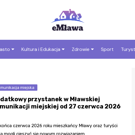
asto
Kultura i Edukacja
Zdrowie
Sport
Turys
ska
nwestycje
Koncerty i festiwale
Szpitale i medycyna
Atrak
Mławi
amorząd i polityka
Teatr i sztuka
Profilaktyka i zdrowie
okalna
Atrak
munikacja miejska
Biblioteka i literatura
Mławi
rodowisko i ekologia
datkowy przystanek w Mławskiej
Szkoły i przedszkola
munikacji miejskiej od 27 czerwca 2026
nstytucje
Uczelnie i nauka
końca czerwca 2026 roku mieszkańcy Mławy oraz turyści
ą mogli cieszyć się nowym rozwiązaniem