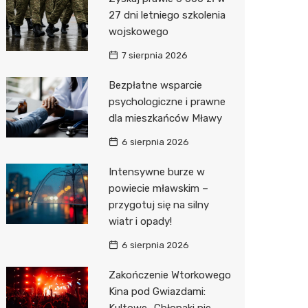
Pozostałe
Sport i rozrywka
Restaur
Dermat
Myjnia 
Bibliote
Kręgieln
27 dni letniego szkolenia
wojskowego
Zwierzęta
Okulista
Pomoc 
Przedsz
Kino
Sklep z
7 sierpnia 2026
Sklepy specjalistyczne
Ortope
Stacja 
Siłownia
Wetery
Jubiler
Bezpłatne wsparcie
Sieci handlowe
Fizjoter
Akumul
Optyk
Dino
psychologiczne i prawne
dla mieszkańców Mławy
Usługi
Psychot
Stacja p
Sklep w
Kauflan
Drukarn
6 sierpnia 2026
Sklep m
Mechan
Księgar
Żabka
Lombar
Intensywne burze w
Przycho
Sklep r
Bricoma
Geodet
powiecie mławskim –
Kwiaciar
Empik
Meble n
przygotuj się na silny
wiatr i opady!
Hebe
Taxi
6 sierpnia 2026
JYSK
Fotogra
Zakończenie Wtorkowego
Pepco
Kina pod Gwiazdami:
Kultowe „Chłopaki nie