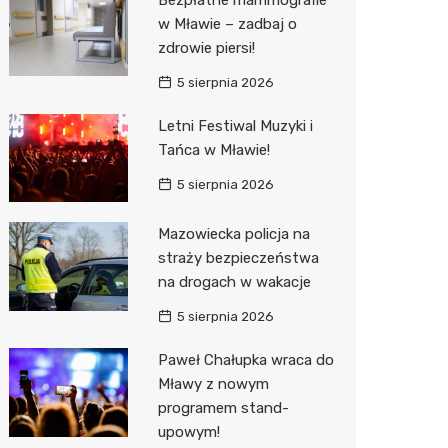
Sinsey
w Mławie – zadbaj o
zdrowie piersi!
Lidl
5 sierpnia 2026
Letni Festiwal Muzyki i
Tańca w Mławie!
5 sierpnia 2026
Mazowiecka policja na
straży bezpieczeństwa
na drogach w wakacje
5 sierpnia 2026
Paweł Chałupka wraca do
Mławy z nowym
programem stand-
upowym!