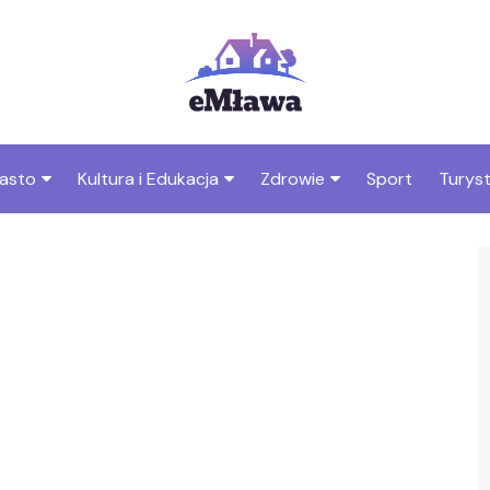
asto
Kultura i Edukacja
Zdrowie
Sport
Turys
ska
nwestycje
Koncerty i festiwale
Szpitale i medycyna
Atrak
Mławi
amorząd i polityka
Teatr i sztuka
Profilaktyka i zdrowie
okalna
Atrak
Biblioteka i literatura
Mławi
rodowisko i ekologia
Szkoły i przedszkola
nstytucje
Uczelnie i nauka