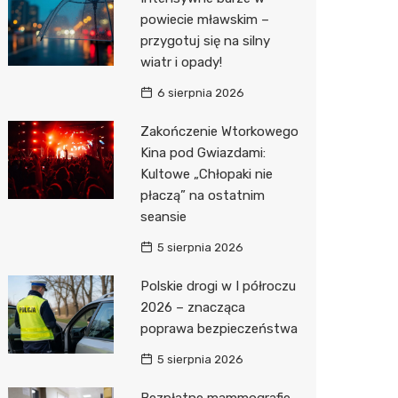
Pozostałe
Sport i rozrywka
Restaur
Dermat
Myjnia 
Bibliote
Kręgieln
powiecie mławskim –
przygotuj się na silny
Zwierzęta
Okulista
Pomoc 
Przedsz
Kino
Sklep z
wiatr i opady!
Sklepy specjalistyczne
Ortope
Stacja 
Siłownia
Wetery
Jubiler
6 sierpnia 2026
Sieci handlowe
Fizjoter
Akumul
Optyk
Dino
Zakończenie Wtorkowego
Kina pod Gwiazdami:
Usługi
Psychot
Stacja p
Sklep w
Kauflan
Drukarn
Kultowe „Chłopaki nie
Sklep m
Mechan
Księgar
Żabka
Lombar
płaczą” na ostatnim
seansie
Przycho
Sklep r
Bricoma
Geodet
5 sierpnia 2026
Kwiaciar
Empik
Meble n
Polskie drogi w I półroczu
Hebe
Taxi
2026 – znacząca
poprawa bezpieczeństwa
JYSK
Fotogra
5 sierpnia 2026
Pepco
Bezpłatne mammografie