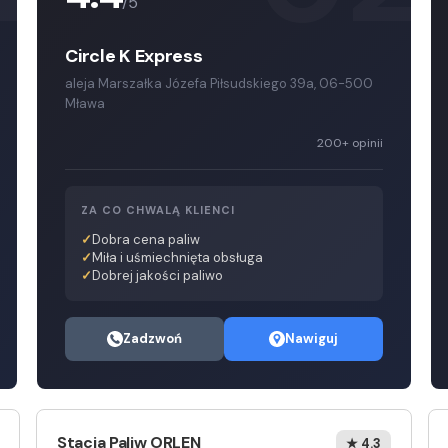
/5
Circle K Express
aleja Marszałka Józefa Piłsudskiego 39a, 06-500
Mława
200+ opinii
ZA CO CHWALĄ KLIENCI
Dobra cena paliw
Miła i uśmiechnięta obsługa
Dobrej jakości paliwo
Zadzwoń
Nawiguj
Stacja Paliw ORLEN
★ 4.3