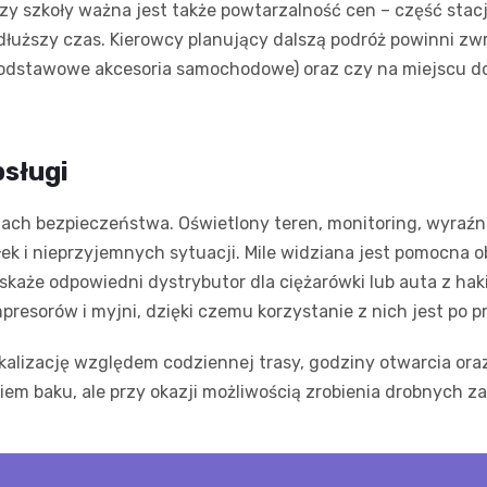
zy szkoły ważna jest także powtarzalność cen – część sta
 dłuższy czas. Kierowcy planujący dalszą podróż powinni zw
 podstawowe akcesoria samochodowe) oraz czy na miejscu dos
sługi
tiach bezpieczeństwa. Oświetlony teren, monitoring, wyraź
k i nieprzyjemnych sytuacji. Mile widziana jest pomocna ob
wskaże odpowiedni dystrybutor dla ciężarówki lub auta z ha
presorów i myjni, dzięki czemu korzystanie z nich jest po 
 lokalizację względem codziennej trasy, godziny otwarcia o
niem baku, ale przy okazji możliwością zrobienia drobnych