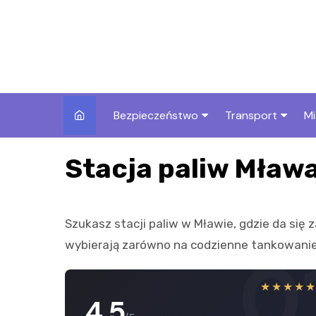
Skip
to
content
Bezpieczeństwo
Transport
Mi
Kronika policyjna
Komunikacja miej
I
Stacja paliw Mław
Wypadki i zdarzenia
Drogi i remonty
S
l
Prewencja i edukacja
Szukasz stacji paliw w Mławie, gdzie da się 
policyjna
Ś
wybierają zarówno na codzienne tankowanie, 
0
I
★★★★
4.5