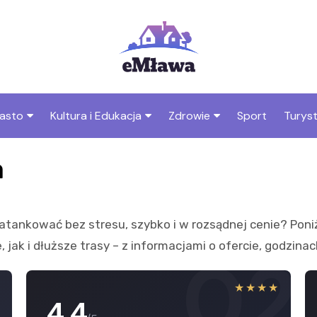
asto
Kultura i Edukacja
Zdrowie
Sport
Turys
ska
nwestycje
Koncerty i festiwale
Szpitale i medycyna
Atrak
a
Mławi
amorząd i polityka
Teatr i sztuka
Profilaktyka i zdrowie
okalna
Atrak
Biblioteka i literatura
Mławi
zatankować bez stresu, szybko i w rozsądnej cenie? Poniż
rodowisko i ekologia
Szkoły i przedszkola
jak i dłuższe trasy – z informacjami o ofercie, godzinac
1
02
nstytucje
Uczelnie i nauka
★
★★★★
4.4