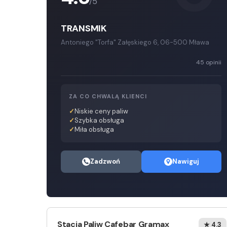
/5
TRANSMIK
Antoniego "Torfa" Załęskiego 6, 06-500 Mława
45 opinii
ZA CO CHWALĄ KLIENCI
Niskie ceny paliw
Szybka obsługa
Miła obsługa
Zadzwoń
Nawiguj
Stacja Paliw Cafebar Gramax
★ 4.3