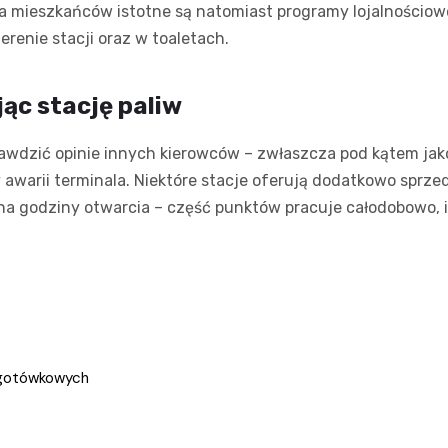
la mieszkańców istotne są natomiast programy lojalnościow
terenie stacji oraz w toaletach.
ąc stację paliw
awdzić opinie innych kierowców – zwłaszcza pod kątem jako
awarii terminala. Niektóre stacje oferują dodatkowo sprzed
na godziny otwarcia – część punktów pracuje całodobowo, 
zgotówkowych