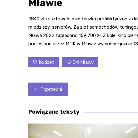
Mławie
9840 zł kosztowało miasteczko profilaktyczne z da
młodzieży, seniorów. Za zlot samochodów tuningowy
Mława 2022 zapłacono 159 700 zł. Z kolei kino plen
poniesione przez MDK w Mławie wyniosły łącznie 188
budżet
Dni Mławy
Nawigacja
Poprzedni
wpisu
Powiązane teksty