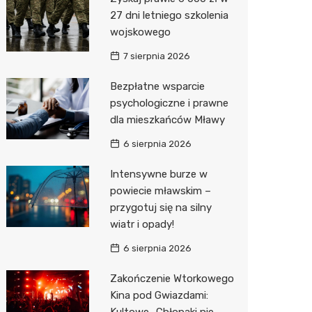
Pozostałe
Sport i rozrywka
Restaur
Dermat
Myjnia 
Bibliote
Kręgieln
27 dni letniego szkolenia
wojskowego
Zwierzęta
Okulista
Pomoc 
Przedsz
Kino
Sklep z
7 sierpnia 2026
Sklepy specjalistyczne
Ortope
Stacja 
Siłownia
Wetery
Jubiler
Bezpłatne wsparcie
Sieci handlowe
Fizjoter
Akumul
Optyk
Dino
psychologiczne i prawne
dla mieszkańców Mławy
Usługi
Psychot
Stacja p
Sklep w
Kauflan
Drukarn
6 sierpnia 2026
Sklep m
Mechan
Księgar
Żabka
Lombar
Intensywne burze w
Przycho
Sklep r
Bricoma
Geodet
powiecie mławskim –
Kwiaciar
Empik
Meble n
przygotuj się na silny
wiatr i opady!
Hebe
Taxi
6 sierpnia 2026
JYSK
Fotogra
Zakończenie Wtorkowego
Pepco
Kina pod Gwiazdami:
Kultowe „Chłopaki nie