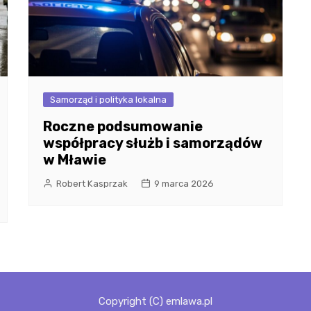
Samorząd i polityka lokalna
Roczne podsumowanie
współpracy służb i samorządów
w Mławie
Robert Kasprzak
9 marca 2026
Copyright (C) emlawa.pl