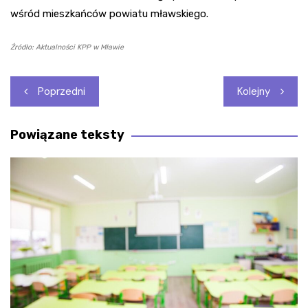
wśród mieszkańców powiatu mławskiego.
Źródło: Aktualności KPP w Mławie
Nawigacja
Poprzedni
Kolejny
wpisu
Powiązane teksty