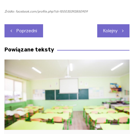
Źródło: facebook.com/profile.php?id=100035392850909
Nawigacja
Poprzedni
Kolejny
wpisu
Powiązane teksty