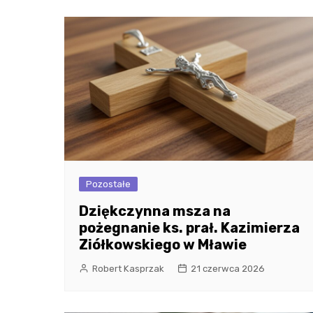
Pozostałe
Dziękczynna msza na
pożegnanie ks. prał. Kazimierza
Ziółkowskiego w Mławie
Robert Kasprzak
21 czerwca 2026