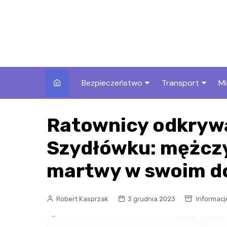
Skip
to
content
Bezpieczeństwo
Transport
Mi
Kronika policyjna
Komunikacja miej
I
Ratownicy odkryw
Wypadki i zdarzenia
Drogi i remonty
S
l
Szydłówku: mężczy
Prewencja i edukacja
policyjna
Ś
martwy w swoim 
I
Robert Kasprzak
3 grudnia 2023
Informacj