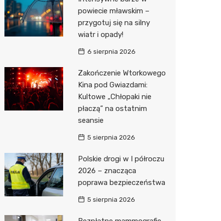
Pozostałe
Sport i rozrywka
Restaur
Dermat
Myjnia 
Bibliote
Kręgieln
powiecie mławskim –
przygotuj się na silny
Zwierzęta
Okulista
Pomoc 
Przedsz
Kino
Sklep z
wiatr i opady!
Sklepy specjalistyczne
Ortope
Stacja 
Siłownia
Wetery
Jubiler
6 sierpnia 2026
Sieci handlowe
Fizjoter
Akumul
Optyk
Dino
Zakończenie Wtorkowego
Kina pod Gwiazdami:
Usługi
Psychot
Stacja p
Sklep w
Kauflan
Drukarn
Kultowe „Chłopaki nie
Sklep m
Mechan
Księgar
Żabka
Lombar
płaczą” na ostatnim
seansie
Przycho
Sklep r
Bricoma
Geodet
5 sierpnia 2026
Kwiaciar
Empik
Meble n
Polskie drogi w I półroczu
Hebe
Taxi
2026 – znacząca
poprawa bezpieczeństwa
JYSK
Fotogra
5 sierpnia 2026
Pepco
Bezpłatne mammografie