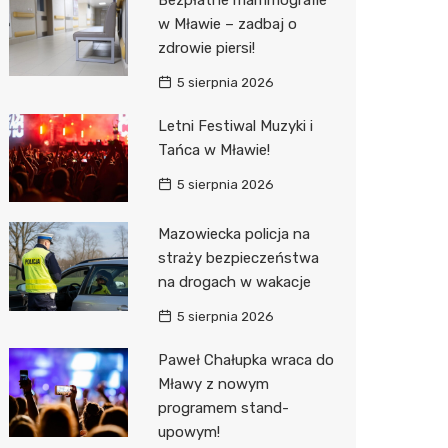
Sinsey
w Mławie – zadbaj o
zdrowie piersi!
Lidl
5 sierpnia 2026
Letni Festiwal Muzyki i
Tańca w Mławie!
5 sierpnia 2026
Mazowiecka policja na
straży bezpieczeństwa
na drogach w wakacje
5 sierpnia 2026
Paweł Chałupka wraca do
Mławy z nowym
programem stand-
upowym!