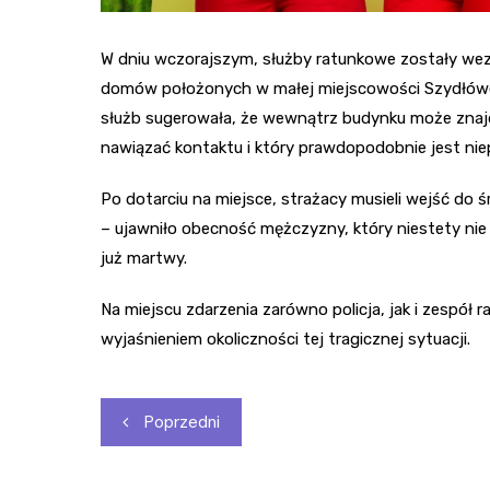
W dniu wczorajszym, służby ratunkowe zostały wez
domów położonych w małej miejscowości Szydłówek,
służb sugerowała, że wewnątrz budynku może znajd
nawiązać kontaktu i który prawdopodobnie jest ni
Po dotarciu na miejsce, strażacy musieli wejść do
– ujawniło obecność mężczyzny, który niestety nie 
już martwy.
Na miejscu zdarzenia zarówno policja, jak i zespó
wyjaśnieniem okoliczności tej tragicznej sytuacji.
Nawigacja
Poprzedni
wpisu