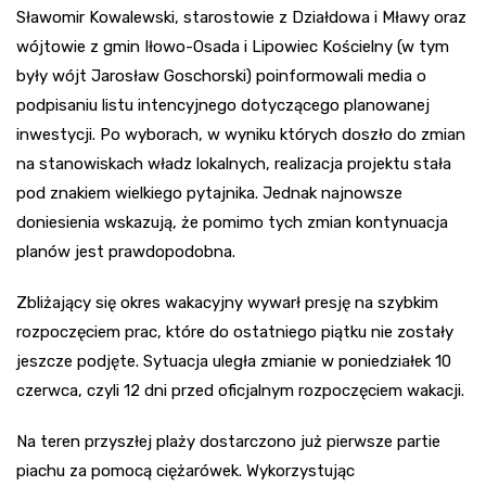
Sławomir Kowalewski, starostowie z Działdowa i Mławy oraz
wójtowie z gmin Iłowo-Osada i Lipowiec Kościelny (w tym
były wójt Jarosław Goschorski) poinformowali media o
podpisaniu listu intencyjnego dotyczącego planowanej
inwestycji. Po wyborach, w wyniku których doszło do zmian
na stanowiskach władz lokalnych, realizacja projektu stała
pod znakiem wielkiego pytajnika. Jednak najnowsze
doniesienia wskazują, że pomimo tych zmian kontynuacja
planów jest prawdopodobna.
Zbliżający się okres wakacyjny wywarł presję na szybkim
rozpoczęciem prac, które do ostatniego piątku nie zostały
jeszcze podjęte. Sytuacja uległa zmianie w poniedziałek 10
czerwca, czyli 12 dni przed oficjalnym rozpoczęciem wakacji.
Na teren przyszłej plaży dostarczono już pierwsze partie
piachu za pomocą ciężarówek. Wykorzystując