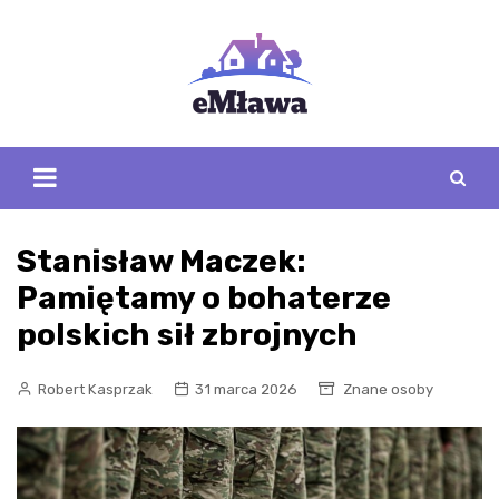
Skip
to
content
Stanisław Maczek:
Pamiętamy o bohaterze
polskich sił zbrojnych
Robert Kasprzak
31 marca 2026
Znane osoby