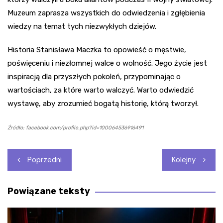
Muzeum zaprasza wszystkich do odwiedzenia i zgłębienia
wiedzy na temat tych niezwykłych dziejów.
Historia Stanisława Maczka to opowieść o męstwie,
poświęceniu i niezłomnej walce o wolność. Jego życie jest
inspiracją dla przyszłych pokoleń, przypominając o
wartościach, za które warto walczyć. Warto odwiedzić
wystawę, aby zrozumieć bogatą historię, którą tworzył.
Źródło: facebook.com/profile.php?id=100064536916491
Nawigacja
Poprzedni
Kolejny
wpisu
Powiązane teksty