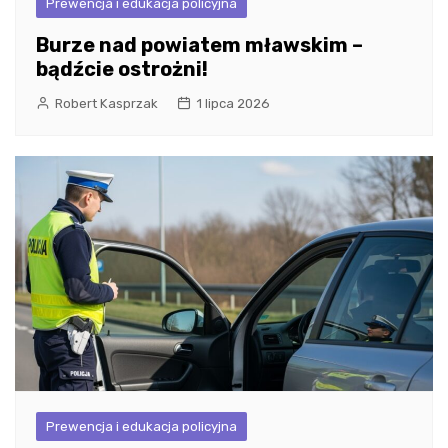
Prewencja i edukacja policyjna
Burze nad powiatem mławskim –
bądźcie ostrożni!
Robert Kasprzak
1 lipca 2026
Prewencja i edukacja policyjna