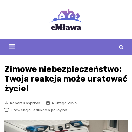
Skip
to
content
Zimowe niebezpieczeństwo:
Twoja reakcja może uratować
życie!
Robert Kasprzak
4 lutego 2026
Prewencja i edukacja policyjna