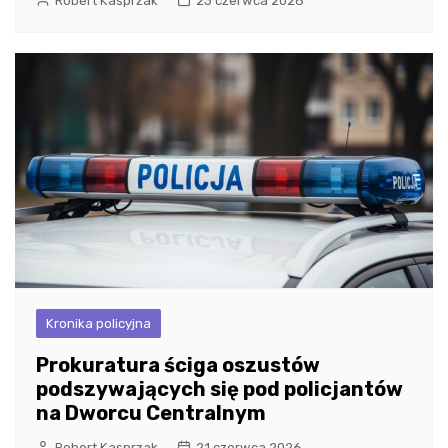
Robert Kasprzak
23 czerwca 2026
Kronika policyjna
Prokuratura ściga oszustów
podszywających się pod policjantów
na Dworcu Centralnym
Robert Kasprzak
21 czerwca 2026