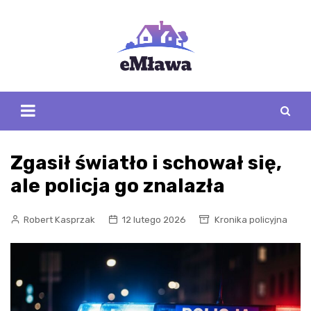
Skip
to
content
Zgasił światło i schował się,
ale policja go znalazła
Robert Kasprzak
12 lutego 2026
Kronika policyjna