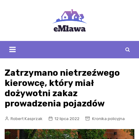
Skip
to
content
Zatrzymano nietrzeźwego
kierowcę, który miał
dożywotni zakaz
prowadzenia pojazdów
Robert Kasprzak
12 lipca 2022
Kronika policyjna