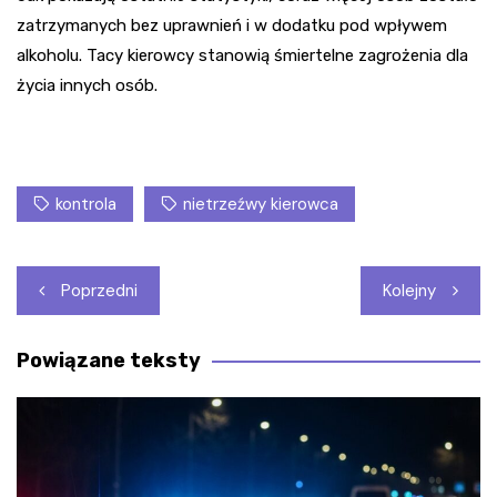
zatrzymanych bez uprawnień i w dodatku pod wpływem
alkoholu. Tacy kierowcy stanowią śmiertelne zagrożenia dla
życia innych osób.
kontrola
nietrzeźwy kierowca
Nawigacja
Poprzedni
Kolejny
wpisu
Powiązane teksty