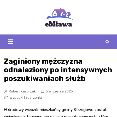
Skip
to
content
Zaginiony mężczyzna
odnaleziony po intensywnych
poszukiwaniach służb
Robert Kasprzak
6 września 2025
Wypadki i zdarzenia
W środowy wieczór mieszkańcy gminy Strzegowo zostali
świadkami intensywnych działań poszukiwawczych, które