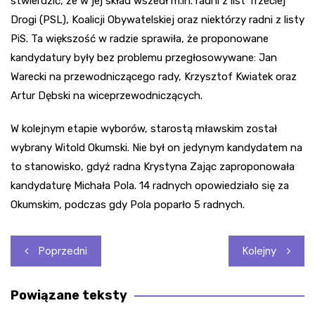
stwierdzić, że w jej skład wszedł m.in. radni z list Trzeciej
Drogi (PSL), Koalicji Obywatelskiej oraz niektórzy radni z listy
PiS. Ta większość w radzie sprawiła, że proponowane
kandydatury były bez problemu przegłosowywane: Jan
Warecki na przewodniczącego rady, Krzysztof Kwiatek oraz
Artur Dębski na wiceprzewodniczących.
W kolejnym etapie wyborów, starostą mławskim został
wybrany Witold Okumski. Nie był on jedynym kandydatem na
to stanowisko, gdyż radna Krystyna Zając zaproponowała
kandydaturę Michała Pola. 14 radnych opowiedziało się za
Okumskim, podczas gdy Pola poparło 5 radnych.
Nawigacja
Poprzedni
Kolejny
wpisu
Powiązane teksty