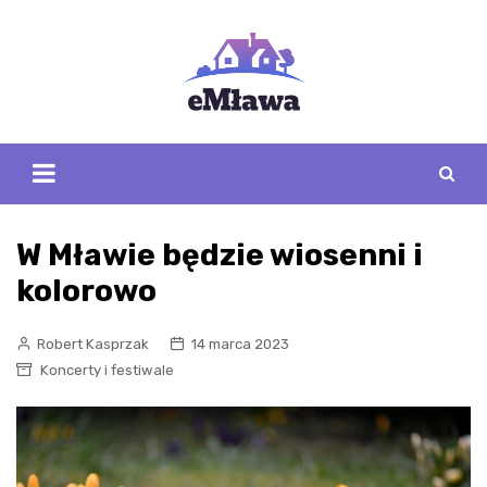
Skip
to
content
W Mławie będzie wiosenni i
kolorowo
Robert Kasprzak
14 marca 2023
Koncerty i festiwale