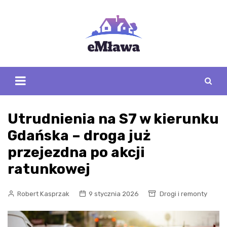
Skip
to
content
Utrudnienia na S7 w kierunku
Gdańska – droga już
przejezdna po akcji
ratunkowej
Robert Kasprzak
9 stycznia 2026
Drogi i remonty