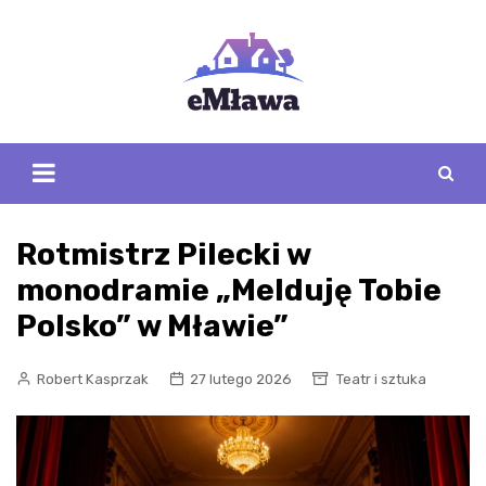
Skip
to
content
Rotmistrz Pilecki w
monodramie „Melduję Tobie
Polsko” w Mławie”
Robert Kasprzak
27 lutego 2026
Teatr i sztuka