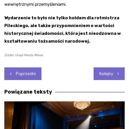
wewnętrznymi przemyśleniami.
Wydarzenie to było nie tylko hołdem dla rotmistrza
Pileckiego, ale także przypomnieniem o wartości
historycznej świadomości, która jest nieodzowna w
kształtowaniu tożsamości narodowej.
Źródło: Urząd Miasta Mława
Nawigacja
Poprzedni
Kolejny
wpisu
Powiązane teksty