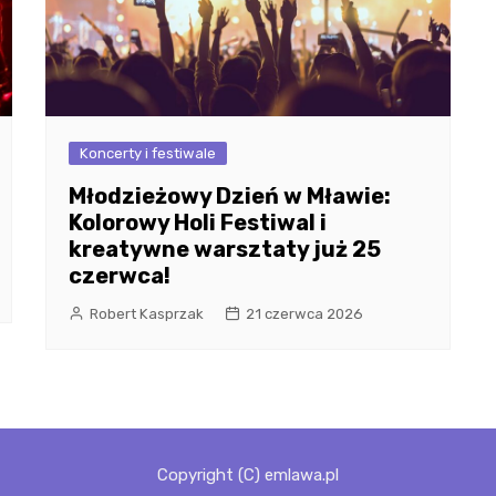
Koncerty i festiwale
Młodzieżowy Dzień w Mławie:
Kolorowy Holi Festiwal i
kreatywne warsztaty już 25
czerwca!
Robert Kasprzak
21 czerwca 2026
Copyright (C) emlawa.pl