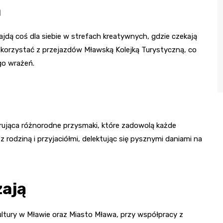
a
jdą coś dla siebie w strefach kreatywnych, gdzie czekają
skorzystać z przejazdów Mławską Kolejką Turystyczną, co
go wrażeń.
erująca różnorodne przysmaki, które zadowolą każde
z rodziną i przyjaciółmi, delektując się pysznymi daniami na
zają
ltury w Mławie oraz Miasto Mława, przy współpracy z