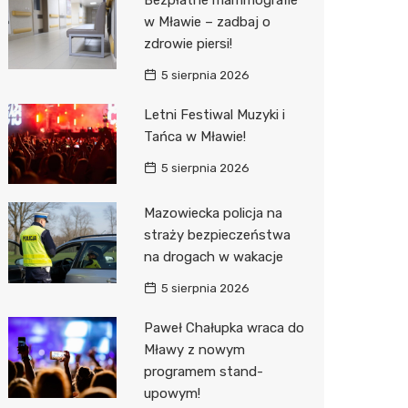
Sinsey
w Mławie – zadbaj o
zdrowie piersi!
Lidl
5 sierpnia 2026
Letni Festiwal Muzyki i
Tańca w Mławie!
5 sierpnia 2026
Mazowiecka policja na
straży bezpieczeństwa
na drogach w wakacje
5 sierpnia 2026
Paweł Chałupka wraca do
Mławy z nowym
programem stand-
upowym!