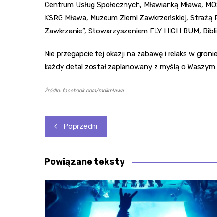
Centrum Usług Społecznych, Mławianką Mława, MO
KSRG Mława, Muzeum Ziemi Zawkrzeńskiej, Strażą Po
Zawkrzanie”, Stowarzyszeniem FLY HIGH BUM, Bibl
Nie przegapcie tej okazji na zabawę i relaks w groni
każdy detal został zaplanowany z myślą o Waszym
Źródło: facebook.com/mdkmlawa
Nawigacja
Poprzedni
wpisu
Powiązane teksty