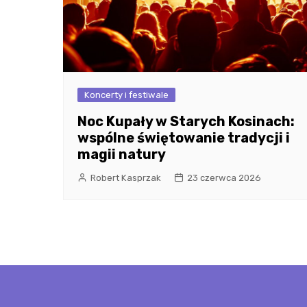
Koncerty i festiwale
Noc Kupały w Starych Kosinach:
wspólne świętowanie tradycji i
magii natury
Robert Kasprzak
23 czerwca 2026