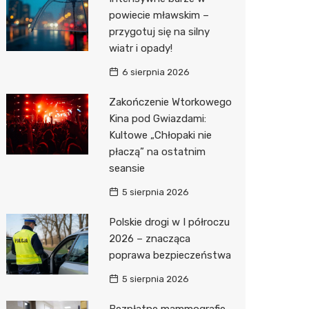
Pozostałe
Sport i rozrywka
Restaur
Dermat
Myjnia 
Bibliote
Kręgieln
powiecie mławskim –
przygotuj się na silny
Zwierzęta
Okulista
Pomoc 
Przedsz
Kino
Sklep z
wiatr i opady!
Sklepy specjalistyczne
Ortope
Stacja 
Siłownia
Wetery
Jubiler
6 sierpnia 2026
Sieci handlowe
Fizjoter
Akumul
Optyk
Dino
Zakończenie Wtorkowego
Kina pod Gwiazdami:
Usługi
Psychot
Stacja p
Sklep w
Kauflan
Drukarn
Kultowe „Chłopaki nie
Sklep m
Mechan
Księgar
Żabka
Lombar
płaczą” na ostatnim
seansie
Przycho
Sklep r
Bricoma
Geodet
5 sierpnia 2026
Kwiaciar
Empik
Meble n
Polskie drogi w I półroczu
Hebe
Taxi
2026 – znacząca
poprawa bezpieczeństwa
JYSK
Fotogra
5 sierpnia 2026
Pepco
Bezpłatne mammografie