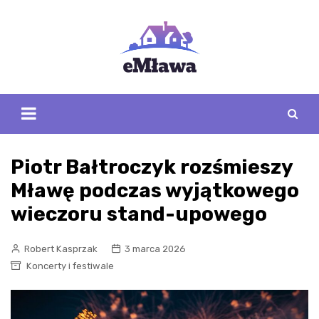
Skip
to
content
Piotr Bałtroczyk rozśmieszy
Mławę podczas wyjątkowego
wieczoru stand-upowego
Robert Kasprzak
3 marca 2026
Koncerty i festiwale