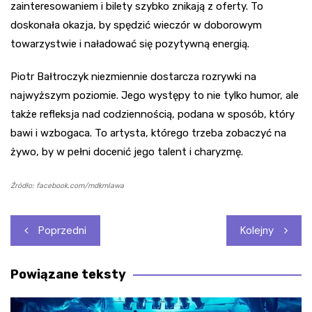
zainteresowaniem i bilety szybko znikają z oferty. To
doskonała okazja, by spędzić wieczór w doborowym
towarzystwie i naładować się pozytywną energią.
Piotr Bałtroczyk niezmiennie dostarcza rozrywki na
najwyższym poziomie. Jego występy to nie tylko humor, ale
także refleksja nad codziennością, podana w sposób, który
bawi i wzbogaca. To artysta, którego trzeba zobaczyć na
żywo, by w pełni docenić jego talent i charyzmę.
Źródło: facebook.com/mdkmlawa
Nawigacja
Poprzedni
Kolejny
wpisu
Powiązane teksty