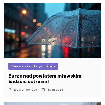
Prewencja i edukacja policyjna
Burze nad powiatem mławskim –
bądźcie ostrożni!
Robert Kasprzak
1 lipca 2026