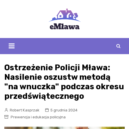
Skip
to
content
Ostrzeżenie Policji Mława:
Nasilenie oszustw metodą
"na wnuczka" podczas okresu
przedświątecznego
Robert Kasprzak
5 grudnia 2024
Prewencja i edukacja policyjna