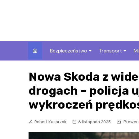
Skip
to
content
Bezpieczeństwo
Transport
Mi
Kronika policyjna
Komunikacja miej
I
Nowa Skoda z wide
Wypadki i zdarzenia
Drogi i remonty
S
l
drogach – policja 
Prewencja i edukacja
policyjna
Ś
wykroczeń prędko
I
Robert Kasprzak
6 listopada 2025
Prewenc