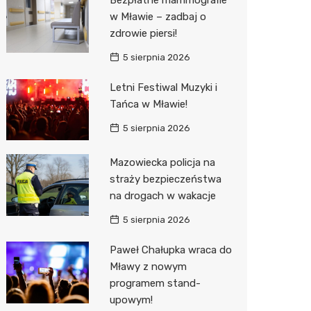
Sinsey
w Mławie – zadbaj o
zdrowie piersi!
Lidl
5 sierpnia 2026
Letni Festiwal Muzyki i
Tańca w Mławie!
5 sierpnia 2026
Mazowiecka policja na
straży bezpieczeństwa
na drogach w wakacje
5 sierpnia 2026
Paweł Chałupka wraca do
Mławy z nowym
programem stand-
upowym!