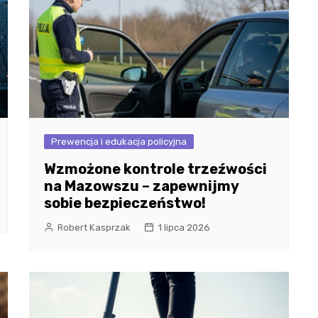
Prewencja i edukacja policyjna
Wzmożone kontrole trzeźwości
na Mazowszu – zapewnijmy
sobie bezpieczeństwo!
Robert Kasprzak
1 lipca 2026