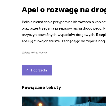
Apel o rozwagę na dr
Policja nieustannie przypomina kierowcom o koni
oraz przestrzegania przepisów ruchu drogowego. 
przyczyn poważnych wypadków drogowych.
Bezpi
apelują funkcjonariusze, zachęcając do zdjęcia nogi 
Źródło: KPP w Mławie
Nawigacja
Poprzedni
wpisu
Powiązane teksty