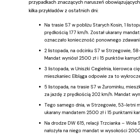
przypadkach znaczących naruszeń obowiązujących p
kilka przykładów z ostatnich dni:
Na trasie S7 w pobliżu Starych Kosin, 1 list
prędkością 177 km/h. Został ukarany manda
oznaczało konieczność ponownego zdawani
2 listopada, na odcinku S7 w Strzegowie, 58-
Mandat wyniósł 2500 zł i 15 punktów karnych
3 listopada, w Uniszki Cegielnia, kierowca c
mieszkaniec Elbląga odpowie za to wykrocz
5 listopada, na trasie S7 w Żurominku, mi
za jazdę z prędkością 202 km/h. Mandat wyn
Tego samego dnia, w Strzegowie, 53-letni m
ukarany mandatem 2500 zł i 15 punktami kar
Na drodze DW 615, relacji Trzcianka – Wola 
nałożyła na niego mandat w wysokości 2000 