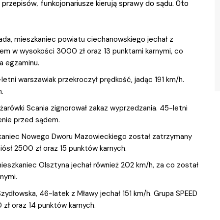
rzepisów, funkcjonariusze kierują sprawy do sądu. Oto
opada, mieszkaniec powiatu ciechanowskiego jechał z
tem w wysokości 3000 zł oraz 13 punktami karnymi, co
a egzaminu.
letni warszawiak przekroczył prędkość, jadąc 191 km/h.
.
iężarówki Scania zignorował zakaz wyprzedzania. 45-letni
enie przed sądem.
eszkaniec Nowego Dworu Mazowieckiego został zatrzymany
iósł 2500 zł oraz 15 punktów karnych.
ieszkaniec Olsztyna jechał również 202 km/h, za co został
nymi.
Szydłowska, 46-latek z Mławy jechał 151 km/h. Grupa SPEED
zł oraz 14 punktów karnych.