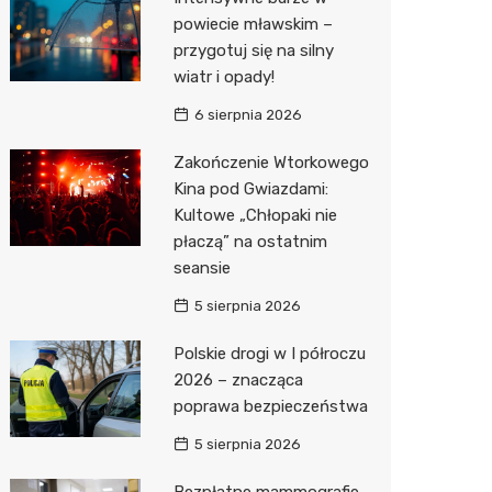
Pozostałe
Sport i rozrywka
Restaur
Dermat
Myjnia 
Bibliote
Kręgieln
powiecie mławskim –
przygotuj się na silny
Zwierzęta
Okulista
Pomoc 
Przedsz
Kino
Sklep z
wiatr i opady!
Sklepy specjalistyczne
Ortope
Stacja 
Siłownia
Wetery
Jubiler
6 sierpnia 2026
Sieci handlowe
Fizjoter
Akumul
Optyk
Dino
Zakończenie Wtorkowego
Kina pod Gwiazdami:
Usługi
Psychot
Stacja p
Sklep w
Kauflan
Drukarn
Kultowe „Chłopaki nie
Sklep m
Mechan
Księgar
Żabka
Lombar
płaczą” na ostatnim
seansie
Przycho
Sklep r
Bricoma
Geodet
5 sierpnia 2026
Kwiaciar
Empik
Meble n
Polskie drogi w I półroczu
Hebe
Taxi
2026 – znacząca
poprawa bezpieczeństwa
JYSK
Fotogra
5 sierpnia 2026
Pepco
Bezpłatne mammografie