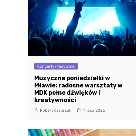
Koncerty i festiwale
Muzyczne poniedziałki w
Mławie: radosne warsztaty w
MDK pełne dźwięków i
kreatywności
Robert Kasprzak
1 lipca 2026