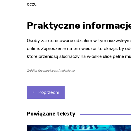
oczu.
Praktyczne informacj
Osoby zainteresowane udziałem w tym niezwykłym ko
online. Zaproszenie na ten wieczór to okazja, by o
które przeniosą słuchaczy na włoskie ulice pełne muz
Źródło: facebook.com/mdkmlawa
Nawigacja
Poprzedni
wpisu
Powiązane teksty