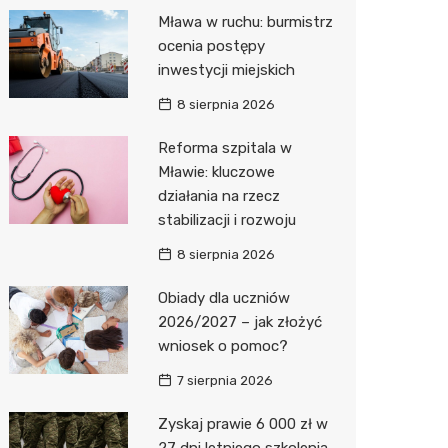
Pozostałe
Sport i rozrywka
Restaur
Dermat
Myjnia 
Bibliote
Kręgieln
Mława w ruchu: burmistrz
ocenia postępy
Zwierzęta
Okulista
Pomoc 
Przedsz
Kino
Sklep z
inwestycji miejskich
Sklepy specjalistyczne
Ortope
Stacja 
Siłownia
Wetery
Jubiler
8 sierpnia 2026
Sieci handlowe
Fizjoter
Akumul
Optyk
Dino
Reforma szpitala w
Mławie: kluczowe
Usługi
Psychot
Stacja p
Sklep w
Kauflan
Drukarn
działania na rzecz
Sklep m
Mechan
Księgar
Żabka
Lombar
stabilizacji i rozwoju
Przycho
Sklep r
Bricoma
Geodet
8 sierpnia 2026
Kwiaciar
Empik
Meble n
Obiady dla uczniów
2026/2027 – jak złożyć
Hebe
Taxi
wniosek o pomoc?
JYSK
Fotogra
7 sierpnia 2026
Pepco
Zyskaj prawie 6 000 zł w
27 dni letniego szkolenia