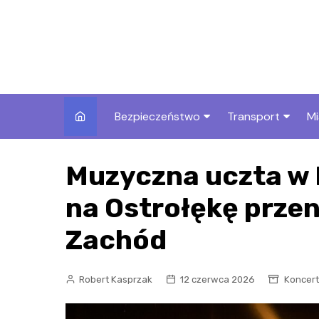
Skip
to
content
Bezpieczeństwo
Transport
Mi
Kronika policyjna
Komunikacja miej
I
Muzyczna uczta w 
Wypadki i zdarzenia
Drogi i remonty
S
l
na Ostrołękę przen
Prewencja i edukacja
policyjna
Ś
Zachód
I
Robert Kasprzak
12 czerwca 2026
Koncert