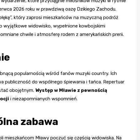
wydarzenie, które przyciągnie miłośników muzyki w rytmie
 czerwca 2026 roku w prawdziwą oazę Dzikiego Zachodu.
rołękę”, który zaprosi mieszkańców na muzyczną podróż
To wyjątkowe widowisko, wypełnione kowbojskimi
pomniane chwile i atmosferę rodem z amerykańskich prerii.
nie
łabnącą popularnością wśród fanów muzyki country. Ich
ywa publiczność do wspólnego śpiewania i tańca. Repertuar
ostać obojętnym.
Występ w Mławie z pewnością
ocji
i niezapomnianych wspomnień.
ólna zabawa
oli mieszkańcom Mławy poczuć się częścią widowiska. Na