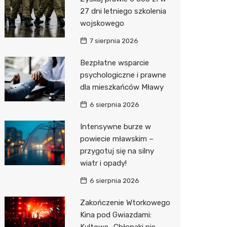
Pozostałe
Sport i rozrywka
Restaur
Dermat
Myjnia 
Bibliote
Kręgieln
27 dni letniego szkolenia
wojskowego
Zwierzęta
Okulista
Pomoc 
Przedsz
Kino
Sklep z
7 sierpnia 2026
Sklepy specjalistyczne
Ortope
Stacja 
Siłownia
Wetery
Jubiler
Bezpłatne wsparcie
Sieci handlowe
Fizjoter
Akumul
Optyk
Dino
psychologiczne i prawne
dla mieszkańców Mławy
Usługi
Psychot
Stacja p
Sklep w
Kauflan
Drukarn
6 sierpnia 2026
Sklep m
Mechan
Księgar
Żabka
Lombar
Intensywne burze w
Przycho
Sklep r
Bricoma
Geodet
powiecie mławskim –
Kwiaciar
Empik
Meble n
przygotuj się na silny
wiatr i opady!
Hebe
Taxi
6 sierpnia 2026
JYSK
Fotogra
Zakończenie Wtorkowego
Pepco
Kina pod Gwiazdami:
Kultowe „Chłopaki nie