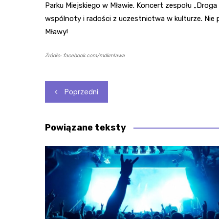
Parku Miejskiego w Mławie. Koncert zespołu „Droga 
wspólnoty i radości z uczestnictwa w kulturze. Nie
Mławy!
Źródło: facebook.com/mdkmlawa
Nawigacja
Poprzedni
wpisu
Powiązane teksty