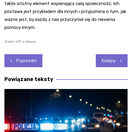
także istotny element wspierający całą społeczność. Ich
postawa jest przykładem dla innych i przypomina o tym, jak
ważne jest, by każdy z nas przyczyniał się do niesienia
pomocy innym.
Źródło: KPP w Mławie
Nawigacja
Poprzedni
Kolejny
wpisu
Powiązane teksty