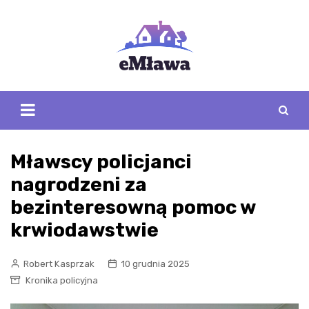
Skip
to
content
Mławscy policjanci
nagrodzeni za
bezinteresowną pomoc w
krwiodawstwie
Robert Kasprzak
10 grudnia 2025
Kronika policyjna