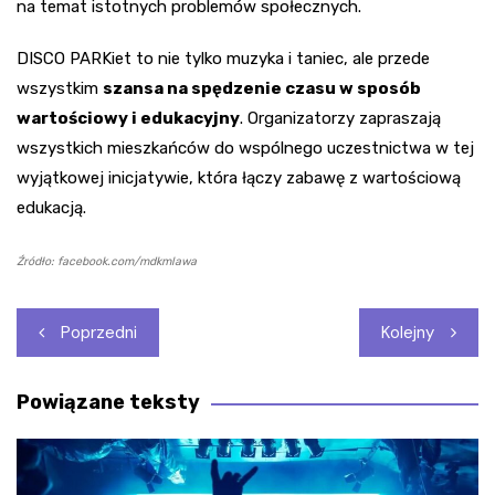
na temat istotnych problemów społecznych.
DISCO PARKiet to nie tylko muzyka i taniec, ale przede
wszystkim
szansa na spędzenie czasu w sposób
wartościowy i edukacyjny
. Organizatorzy zapraszają
wszystkich mieszkańców do wspólnego uczestnictwa w tej
wyjątkowej inicjatywie, która łączy zabawę z wartościową
edukacją.
Źródło: facebook.com/mdkmlawa
Nawigacja
Poprzedni
Kolejny
wpisu
Powiązane teksty