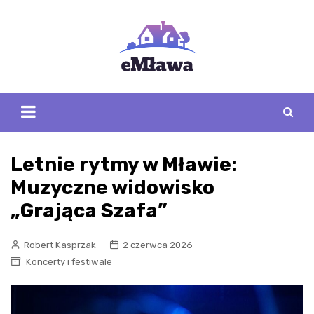
Skip
to
content
Letnie rytmy w Mławie:
Muzyczne widowisko
„Grająca Szafa”
Robert Kasprzak
2 czerwca 2026
Koncerty i festiwale