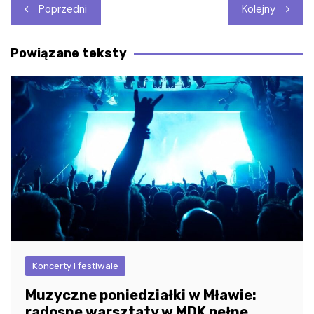
Nawigacja
Poprzedni
Kolejny
wpisu
Powiązane teksty
Koncerty i festiwale
Muzyczne poniedziałki w Mławie:
radosne warsztaty w MDK pełne