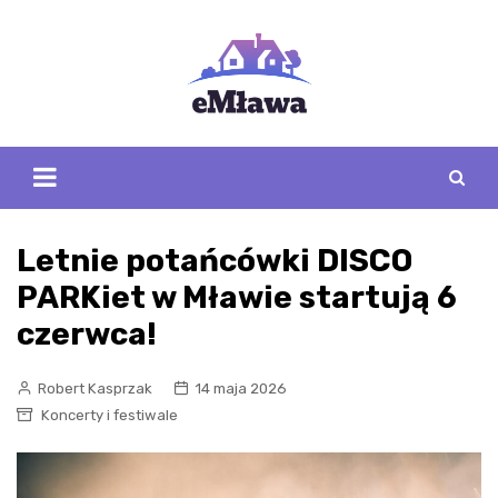
Skip
to
content
Letnie potańcówki DISCO
PARKiet w Mławie startują 6
czerwca!
Robert Kasprzak
14 maja 2026
Koncerty i festiwale