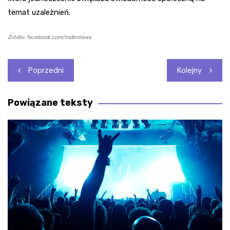
temat uzależnień.
Źródło: facebook.com/mdkmlawa
Nawigacja
Poprzedni
Kolejny
wpisu
Powiązane teksty