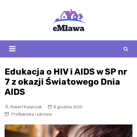
Skip
to
content
Edukacja o HIV i AIDS w SP nr
7 z okazji Światowego Dnia
AIDS
Robert Kasprzak
8 grudnia 2025
Profilaktyka i zdrowie