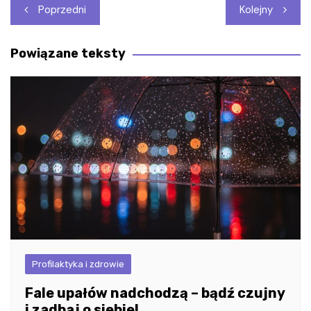
Nawigacja
Poprzedni
Kolejny
wpisu
Powiązane teksty
Profilaktyka i zdrowie
Fale upałów nadchodzą – bądź czujny
i zadbaj o siebie!