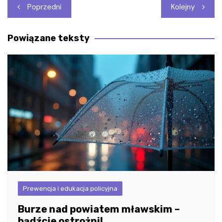
Nawigacja
Poprzedni
Kolejny
wpisu
Powiązane teksty
Prewencja i edukacja policyjna
Burze nad powiatem mławskim –
bądźcie ostrożni!