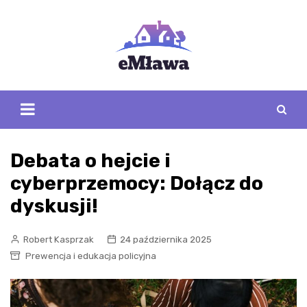
Skip
to
content
Debata o hejcie i
cyberprzemocy: Dołącz do
dyskusji!
Robert Kasprzak
24 października 2025
Prewencja i edukacja policyjna