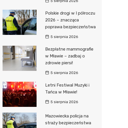
5 sierpnia 2026
Pozostałe
Sport i rozrywka
Restaur
Dermat
Myjnia 
Bibliote
Kręgieln
Polskie drogi w I półroczu
Zwierzęta
Okulista
Pomoc 
Przedsz
Kino
Sklep z
2026 – znacząca
Sklepy specjalistyczne
Ortope
Stacja 
Siłownia
Wetery
Jubiler
poprawa bezpieczeństwa
5 sierpnia 2026
Sieci handlowe
Fizjoter
Akumul
Optyk
Dino
Bezpłatne mammografie
Usługi
Psychot
Stacja p
Sklep w
Kauflan
Drukarn
w Mławie – zadbaj o
Sklep m
Mechan
Księgar
Żabka
Lombar
zdrowie piersi!
Przycho
Sklep r
Bricoma
Geodet
5 sierpnia 2026
Kwiaciar
Empik
Meble n
Letni Festiwal Muzyki i
Tańca w Mławie!
Hebe
Taxi
5 sierpnia 2026
JYSK
Fotogra
Mazowiecka policja na
Pepco
straży bezpieczeństwa