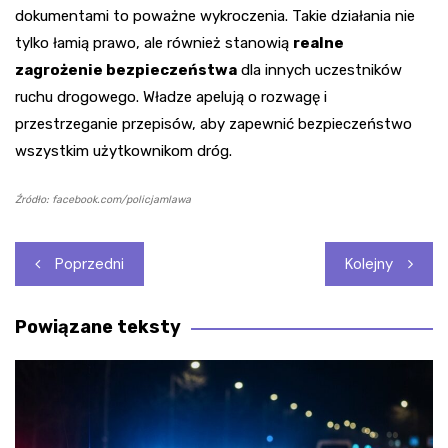
dokumentami to poważne wykroczenia. Takie działania nie
tylko łamią prawo, ale również stanowią
realne
zagrożenie bezpieczeństwa
dla innych uczestników
ruchu drogowego. Władze apelują o rozwagę i
przestrzeganie przepisów, aby zapewnić bezpieczeństwo
wszystkim użytkownikom dróg.
Źródło: facebook.com/policjamlawa
Nawigacja
Poprzedni
Kolejny
wpisu
Powiązane teksty