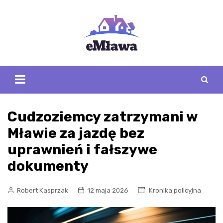
Skip
to
content
Cudzoziemcy zatrzymani w
Mławie za jazdę bez
uprawnień i fałszywe
dokumenty
Robert Kasprzak
12 maja 2026
Kronika policyjna