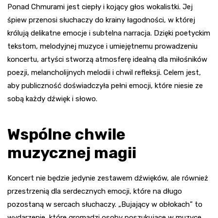
Ponad Chmurami jest ciepły i kojący głos wokalistki. Jej
śpiew przenosi słuchaczy do krainy łagodności, w której
królują delikatne emocje i subtelna narracja. Dzięki poetyckim
tekstom, melodyjnej muzyce i umiejętnemu prowadzeniu
koncertu, artyści stworzą atmosferę idealną dla miłośników
poezji, melancholijnych melodii i chwil refleksji. Celem jest,
aby publiczność doświadczyła pełni emocji, które niesie ze
sobą każdy dźwięk i słowo.
Wspólne chwile
muzycznej magii
Koncert nie będzie jedynie zestawem dźwięków, ale również
przestrzenią dla serdecznych emocji, które na długo
pozostaną w sercach słuchaczy. „Bujający w obłokach” to
wydarzenie, które gromadzi osoby poszukujące w muzyce