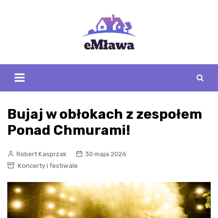
Skip
to
content
Bujaj w obłokach z zespołem
Ponad Chmurami!
Robert Kasprzak
30 maja 2026
Koncerty i festiwale