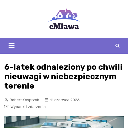
Skip
to
content
6-latek odnaleziony po chwili
nieuwagi w niebezpiecznym
terenie
Robert Kasprzak
11 czerwca 2026
Wypadki i zdarzenia