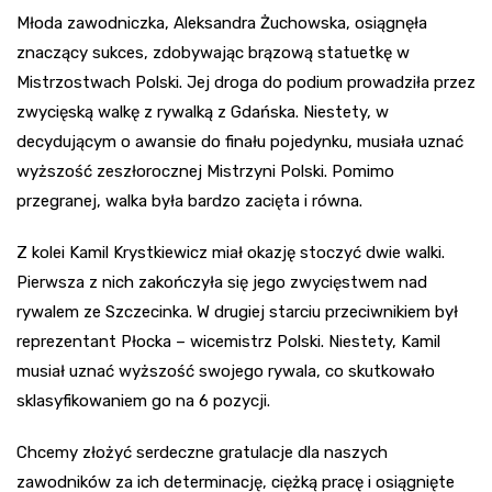
Młoda zawodniczka, Aleksandra Żuchowska, osiągnęła
znaczący sukces, zdobywając brązową statuetkę w
Mistrzostwach Polski. Jej droga do podium prowadziła przez
zwycięską walkę z rywalką z Gdańska. Niestety, w
decydującym o awansie do finału pojedynku, musiała uznać
wyższość zeszłorocznej Mistrzyni Polski. Pomimo
przegranej, walka była bardzo zacięta i równa.
Z kolei Kamil Krystkiewicz miał okazję stoczyć dwie walki.
Pierwsza z nich zakończyła się jego zwycięstwem nad
rywalem ze Szczecinka. W drugiej starciu przeciwnikiem był
reprezentant Płocka – wicemistrz Polski. Niestety, Kamil
musiał uznać wyższość swojego rywala, co skutkowało
sklasyfikowaniem go na 6 pozycji.
Chcemy złożyć serdeczne gratulacje dla naszych
zawodników za ich determinację, ciężką pracę i osiągnięte