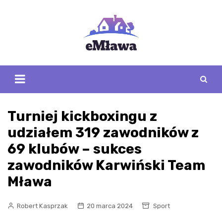
Skip
to
content
Turniej kickboxingu z
udziałem 319 zawodników z
69 klubów – sukces
zawodników Karwiński Team
Mława
Robert Kasprzak
20 marca 2024
Sport