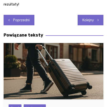
rezultaty!
Nawigacja
Poprzedni
Kolejny
wpisu
Powiązane teksty