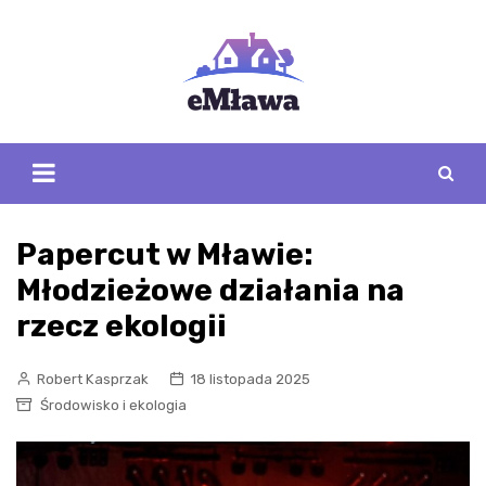
Skip
to
content
Papercut w Mławie:
Młodzieżowe działania na
rzecz ekologii
Robert Kasprzak
18 listopada 2025
Środowisko i ekologia