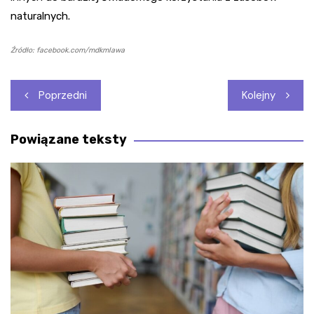
naturalnych.
Źródło: facebook.com/mdkmlawa
Nawigacja
Poprzedni
Kolejny
wpisu
Powiązane teksty