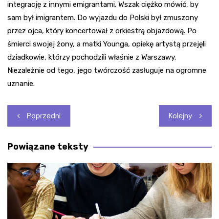
integrację z innymi emigrantami. Wszak ciężko mówić, by
sam był imigrantem. Do wyjazdu do Polski był zmuszony
przez ojca, który koncertował z orkiestrą objazdową. Po
śmierci swojej żony, a matki Younga, opiekę artystą przejęli
dziadkowie, którzy pochodzili właśnie z Warszawy.
Niezależnie od tego, jego twórczość zasługuje na ogromne
uznanie.
Nawigacja
Poprzedni
Kolejny
wpisu
Powiązane teksty