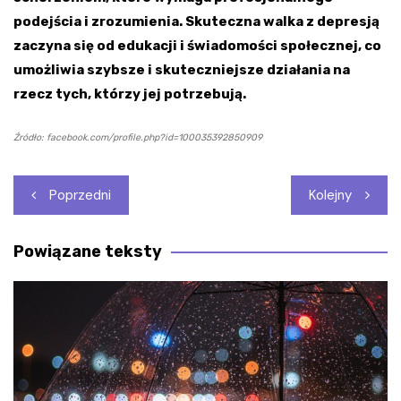
podejścia i zrozumienia. Skuteczna walka z depresją
zaczyna się od edukacji i świadomości społecznej, co
umożliwia szybsze i skuteczniejsze działania na
rzecz tych, którzy jej potrzebują.
Źródło: facebook.com/profile.php?id=100035392850909
Nawigacja
Poprzedni
Kolejny
wpisu
Powiązane teksty