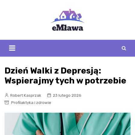
Skip
to
content
Dzień Walki z Depresją:
Wspierajmy tych w potrzebie
Robert Kasprzak
23 lutego 2026
Profilaktyka i zdrowie