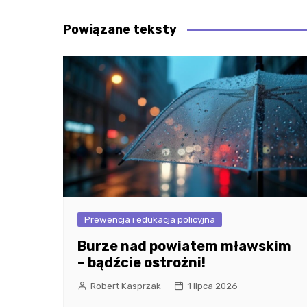
wpisu
Powiązane teksty
Prewencja i edukacja policyjna
Burze nad powiatem mławskim
– bądźcie ostrożni!
Robert Kasprzak
1 lipca 2026