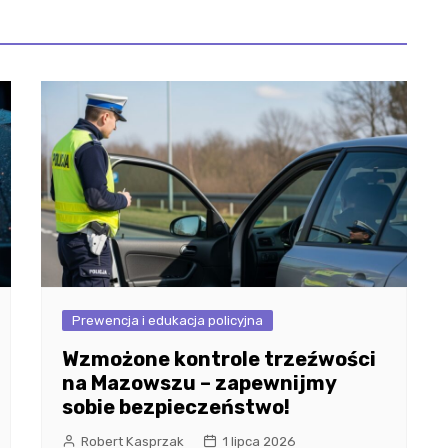
Prewencja i edukacja policyjna
Wzmożone kontrole trzeźwości
na Mazowszu – zapewnijmy
sobie bezpieczeństwo!
Robert Kasprzak
1 lipca 2026