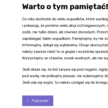
Warto o tym pamiętać
Co roku dochodzi do wielu wypadków, które wynikają
i pokazują, że pomimo wielu akcji ostrzegawczych, 
osób, nie tylko dzieci, ale również dorosłych. Prze
zapobiegać takim wypadkom. Pamiętajmy, by nie zos
informujmy, dokąd się wybieramy. Chcąc skorzyst
należy zawsze robić to w grupie i wcześniej spraw
Korzystajmy ze stawów, oczek wodnych, ale nie wyb
Jeśli okaże się, że lód zarywa się pod nogami, nigdy
pod wodą, nie próbujmy pływać, nie wykonujemy zb
Jeśli uda się wyjść, to należy czołgać się do brzeg
Nawigacja
Poprzedni