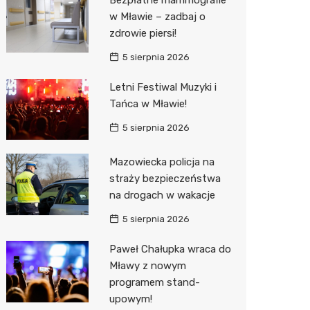
Sinsey
w Mławie – zadbaj o
zdrowie piersi!
Lidl
5 sierpnia 2026
Letni Festiwal Muzyki i
Tańca w Mławie!
5 sierpnia 2026
Mazowiecka policja na
straży bezpieczeństwa
na drogach w wakacje
5 sierpnia 2026
Paweł Chałupka wraca do
Mławy z nowym
programem stand-
upowym!