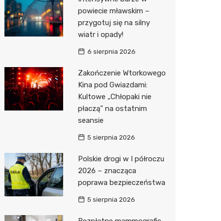
Pozostałe
Sport i rozrywka
Restaur
Dermat
Myjnia 
Bibliote
Kręgieln
powiecie mławskim –
przygotuj się na silny
Zwierzęta
Okulista
Pomoc 
Przedsz
Kino
Sklep z
wiatr i opady!
Sklepy specjalistyczne
Ortope
Stacja 
Siłownia
Wetery
Jubiler
6 sierpnia 2026
Sieci handlowe
Fizjoter
Akumul
Optyk
Dino
Zakończenie Wtorkowego
Kina pod Gwiazdami:
Usługi
Psychot
Stacja p
Sklep w
Kauflan
Drukarn
Kultowe „Chłopaki nie
Sklep m
Mechan
Księgar
Żabka
Lombar
płaczą” na ostatnim
seansie
Przycho
Sklep r
Bricoma
Geodet
5 sierpnia 2026
Kwiaciar
Empik
Meble n
Polskie drogi w I półroczu
Hebe
Taxi
2026 – znacząca
poprawa bezpieczeństwa
JYSK
Fotogra
5 sierpnia 2026
Pepco
Bezpłatne mammografie