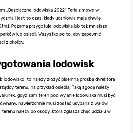
ułem „Bezpieczne lodowiska 2022″ Ferie zimowe w
znia i jest to czas, kiedy uczniowie mają chwilę
raż Pożarna przygotuje lodowiska lub też mniejsze
 parków lub osiedli. Wszystko po to, aby zapewnić
i z okolicy.
ygotowania lodowisk
lub lodowisko, to należy złożyć pisemną prośbę dyrektora
zarządcy terenu, na przykład osiedla. Taką zgodę należy
y warunek, gdyż sam teren pod wylanie lodowiska musi być
ównany, nawierzchnie musi zostać usypana z wałów
terenu należy do osoby, która zgłasza chęć udziału w